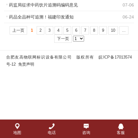
药监局征求中药饮片追溯码编码意见
07
-
06
药品全品种可追溯！福建印发通知
06
-
24
上一页
1
2
3
4
5
6
7
8
9
10
...
下一页
合肥友高物联网标识设备有限公司 版权所有
皖ICP备17013574
号-12
免责声明
地图
电话
咨询
客服