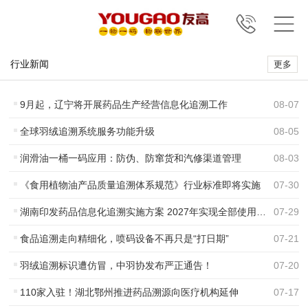
行业新闻
更多
9月起，辽宁将开展药品生产经营信息化追溯工作
08
-
07
全球羽绒追溯系统服务功能升级
08
-
05
润滑油一桶一码应用：防伪、防窜货和汽修渠道管理
08
-
03
《食用植物油产品质量追溯体系规范》行业标准即将实施
07
-
30
湖南印发药品信息化追溯实施方案 2027年实现全部使用单位扫码覆盖率100%
07
-
29
食品追溯走向精细化，喷码设备不再只是“打日期”
07
-
21
羽绒追溯标识遭仿冒，中羽协发布严正通告！
07
-
20
110家入驻！湖北鄂州推进药品溯源向医疗机构延伸
07
-
17