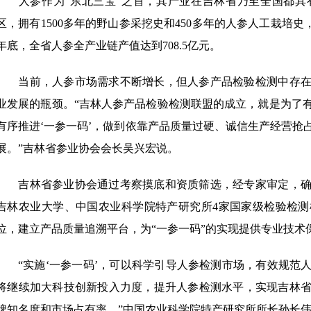
人参作为“东北三宝”之首，其产业在吉林省乃至全国都具
区，拥有1500多年的野山参采挖史和450多年的人参人工栽培史，
年底，全省人参全产业链产值达到708.5亿元。
当前，人参市场需求不断增长，但人参产品检验检测中存在
业发展的瓶颈。“吉林人参产品检验检测联盟的成立，就是为了
有序推进‘一参一码’，做到依靠产品质量过硬、诚信生产经营抢
展。”吉林省参业协会会长吴兴宏说。
吉林省参业协会通过考察摸底和资质筛选，经专家审定，确
吉林农业大学、中国农业科学院特产研究所4家国家级检验检
位，建立产品质量追溯平台，为“一参一码”的实现提供专业技术
“实施‘一参一码’，可以科学引导人参检测市场，有效规范
将继续加大科技创新投入力度，提升人参检测水平，实现吉林
牌知名度和市场占有率。”中国农业科学院特产研究所所长孙长