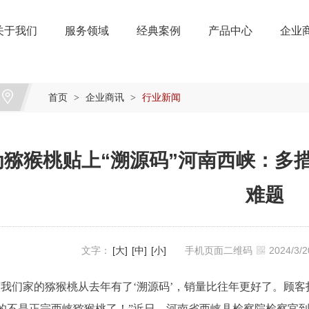
关于我们
服务领域
经典案例
产品中心
企业
首页
企业商讯
行业新闻
>
>
为猕猴桃贴上“溯源码”河南西峡：多
难题
文字：
[大]
[中]
[小]
手机页面二维码
2024/3
“我们家的猕猴桃从去年有了‘溯源码’，销量比往年更好了。顾
的不是正宗西峡猕猴桃了！”近日，河南省西峡县检察院检察官到