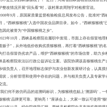
护整改情况开展“回头看”时，该村果农周翔宇对检察官说。
2008年9月，原国家质量监督检验检疫总局发布公告，批准对“西峡
月，“西峡猕猴桃”入选中国农业品牌目录。如今，“西峡猕猴桃”
也因此被誉为“中国猕猴桃之乡”。
2023年10月，西峡县检察院在履职中发现，市面上存在假冒地
道贩子”，从外地低价收购劣质猕猴桃，再打着“西峡猕猴桃”的
为打击假冒伪劣农产品，维护“西峡猕猴桃”的市场信誉，助力乡村
峡县检察院依法以行政公益诉讼立案。该院协调该县猕猴桃生产
乡镇负责人，召开地理标志保护与农业创新发展研讨会，认真摸排
现状，分析管理和使用中存在的问题，并与相关负责人及专家学
交流。
“我们何不效仿药品的追溯码标识，为猕猴桃也贴上‘溯源码’，
猕猴桃’品牌更可靠、更响亮！”座谈会上，大家一致认可使用“猕
2023年11月，经向院领导汇报，西峡县检察院向县市场监督管